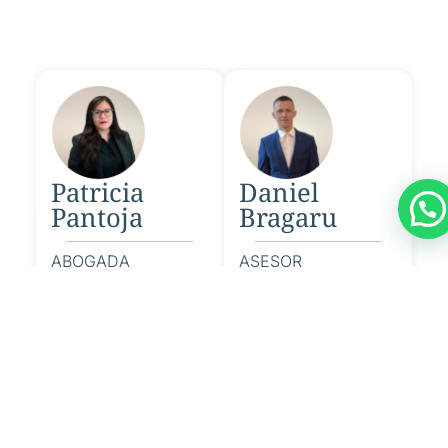
Patricia
Daniel
Pantoja
Bragaru
ABOGADA
ASESOR
COLEGIADA 122522
ESPECIALIZADO EN
EN EL ILUSTRE
DERECHO DE
COLEGIO DE LA
EXTRANJERÍA Y
ABOGACÍA DE
NACIONALIDAD
MADRID
ESPAÑOLA,
Sobre Patricia
Sobre Daniel
Pantoja
Bragaru